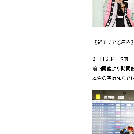
《新エリア①屋内
2F FIＳボード前
前回開催より時間限
本物の空港ならでは