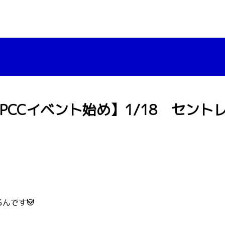
年JPCCイベント始め】1/18 セン
んです🐼