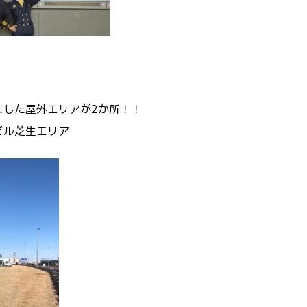
》
ました屋外エリアが2か所！！
ビル芝生エリア