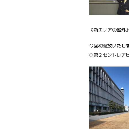
《新エリア②屋外
今回初開放いたし
◇第２セントレア