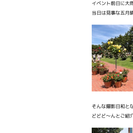
イベント前日に大
当日は見事な五月晴
そんな撮影日和と
どどど～んとご紹介