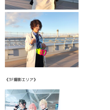
《3F撮影エリア》