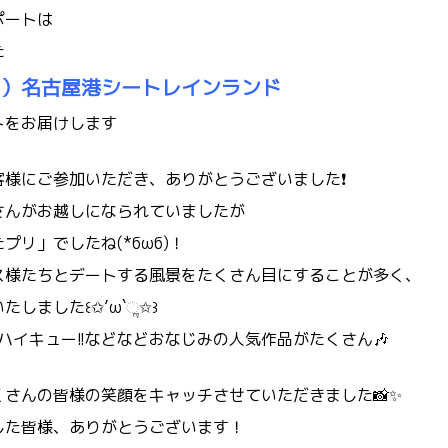
ポートは
た
日）名古屋港シートレインランド
トをお届けします
客様にご参加いただき、ありがとうございました❗
さんがお越しになられていましたが
プリ」でしたね(*бωб)！
ス様たちとデートする風景をたくさん目にすることが多く、
しました꒰✩’ω`ૢ✩꒱
やハイキュー!!などなどおなじみの人気作品がたくさん🎶
さんの皆様の笑顔をキャッチさせていただきました📸✨
した皆様、ありがとうございます！