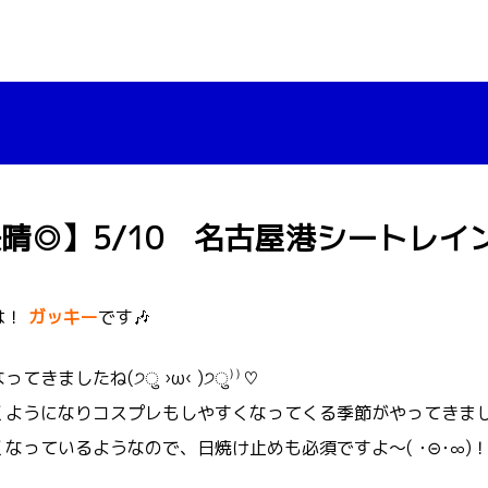
晴◎】5/10 名古屋港シートレイ
は！
ガッキー
です🎶
きましたね(੭ु ›ω‹ )੭ु⁾⁾♡
くようになりコスプレもしやすくなってくる季節がやってきまし
なっているようなので、日焼け止めも必須ですよ～( ･⊝･∞)