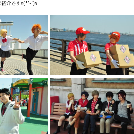
ですε(*’-‘)з