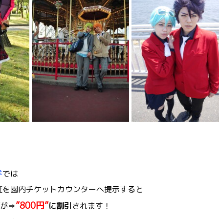
ド
では
証を園内チケットカウンターへ提示すると
”800円”
が⇒
に割引
されます！