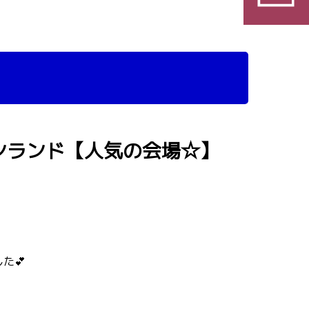
ンランド【人気の会場☆】
た💕
！