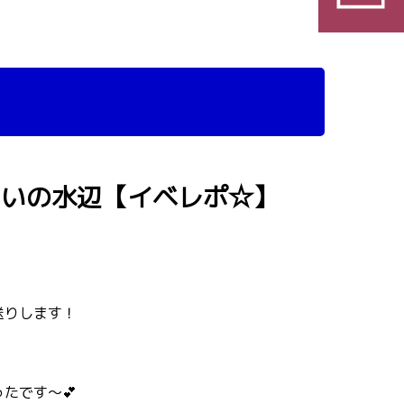
あいの水辺【イベレポ☆】
送りします！
たです～💕