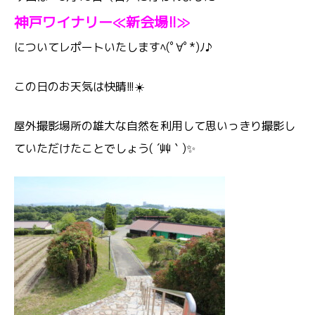
神戸ワイナリー≪新会場!!≫
についてレポートいたしますﾍ(ﾟ∀ﾟ*)ﾉ♪
この日のお天気は快晴!!!☀️
屋外撮影場所の雄大な自然を利用して思いっきり撮影し
ていただけたことでしょう( ´艸｀)✨