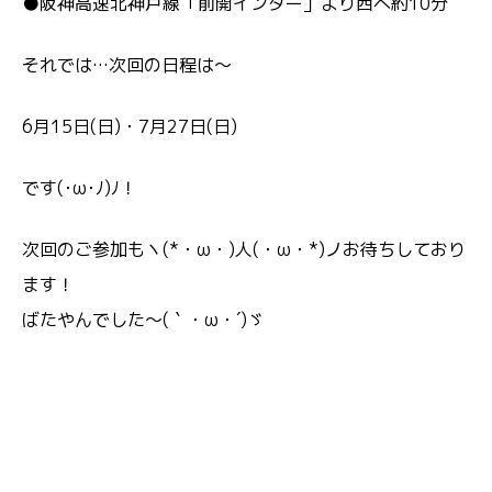
●阪神高速北神戸線「前開インター」より西へ約10分
それでは…次回の日程は～
6月15日(日)・7月27日(日)
です(･ω･ﾉ)ﾉ！
次回のご参加もヽ(*・ω・)人(・ω・*)ノお待ちしており
ます！
ばたやんでした～(｀・ω・´)ゞ