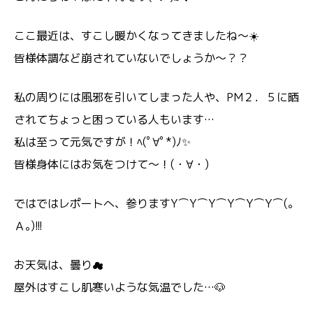
ここ最近は、すこし暖かくなってきましたね～☀️
皆様体調など崩されていないでしょうか～？？
私の周りには風邪を引いてしまった人や、PM２．５に晒
されてちょっと困っている人もいます…
私は至って元気ですが！ﾍ(ﾟ∀ﾟ*)ﾉ✨
皆様身体にはお気をつけて～！(・∀・)
ではではレポートへ、参りますY⌒Y⌒Y⌒Y⌒Y⌒Y⌒(｡
Ａ｡)!!!
お天気は、曇り☁
屋外はすこし肌寒いような気温でした…🐶