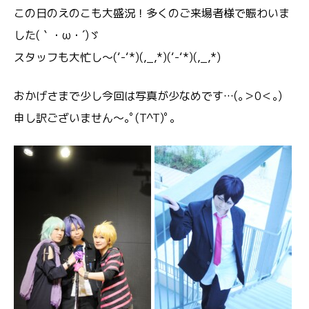
この日のえのこも大盛況！多くのご来場者様で賑わいま
した(｀・ω・´)ゞ
スタッフも大忙し～(‘-‘*)(,_,*)(‘-‘*)(,_,*)
おかげさまで少し今回は写真が少なめです…(｡＞0＜｡)
申し訳ございません～｡ﾟ(T^T)ﾟ｡