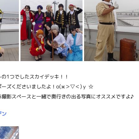
トの1つでしたスカイデッキ！！
ーズくださいましたよ！о(ж＞▽＜)ｙ ☆
外撮影スペースと一緒で奥行きの出る写真にオススメですよ♪
デン