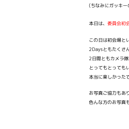
(ちなみにガッキー
本日は、
委員会初
この日は初会場と
2Daysともたく
2日間ともカメラ
とってもとっても
本当に楽しかったで
お写真ご協力もあ
色んな方のお写真