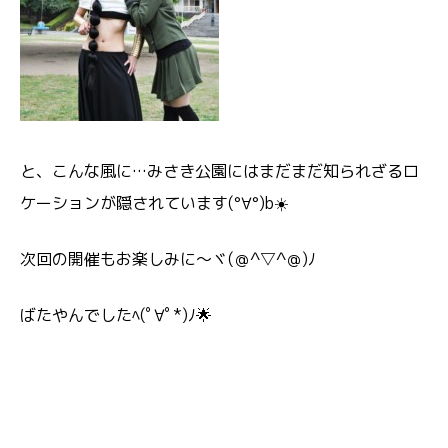
と、こんな風に…みさき公園にはまだまだ知られざるロ
ケーションが隠されています(°∀°)b☀️
次回の開催もお楽しみに～ヾ(＠^▽^＠)ﾉ
ばたやんでしたﾍ(ﾟ∀ﾟ*)ﾉ🌟