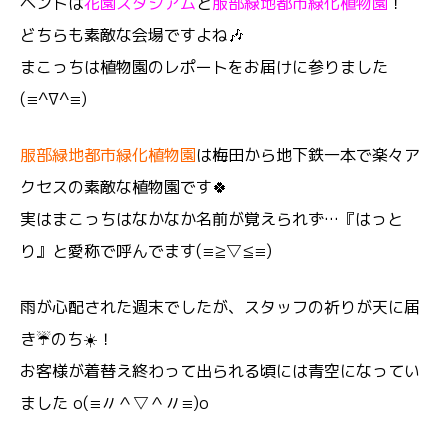
ベントは
花園スタジアム
と
服部緑地都市緑化植物園
！
どちらも素敵な会場ですよね🎶
まこっちは植物園のレポートをお届けに参りました
(≡^∇^≡)
服部緑地都市緑化植物園
は梅田から地下鉄一本で楽々ア
クセスの素敵な植物園です🍀
実はまこっちはなかなか名前が覚えられず…『はっと
り』と愛称で呼んでます(≡≧▽≦≡)
雨が心配された週末でしたが、スタッフの祈りが天に届
き☔のち☀️！
お客様が着替え終わって出られる頃には青空になってい
ました o(≡〃＾▽＾〃≡)o