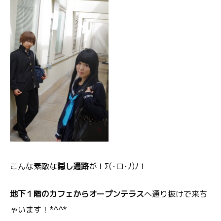
こんな素敵な
隠し通路
が！Σ(･ロ･ﾉ)ﾉ！
地下１階のカフェからオープンテラス
へ通り抜けで来ち
ゃいます！*^^*